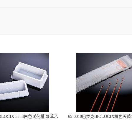
OLOGIX 55ml白色试剂槽,聚苯乙
65-0010巴罗克BIOLOGIX橘色灭菌1
立包装 伽马射线灭菌25-0051
种环一次性使用