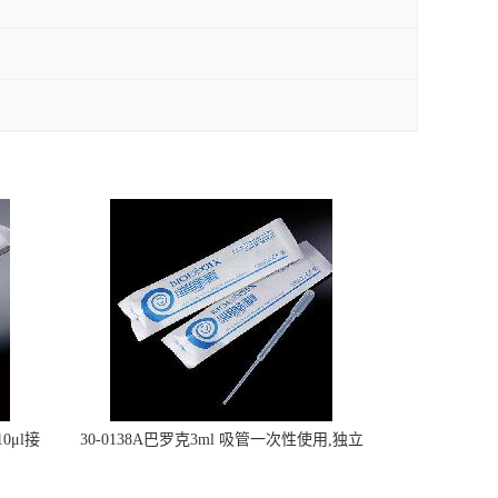
0μl接
30-0138A巴罗克3ml 吸管一次性使用,独立
包装灭菌,长160mm,总容量7.5ml 吸管,刻度
到3ml 巴氏吸管