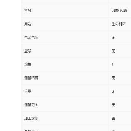
5190-9026
货号
用途
生命科研
电源电压
无
型号
无
1
规格
测量精度
无
重量
无
测量范围
无
加工定制
否