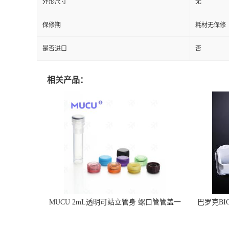
外形尺寸
无
保修期
耗材无保修
是否进口
否
相关产品：
MUCU 2mL透明可站立管身 螺口管管盖一
巴罗克BI
体 冷冻保存管 5612008
烯 独