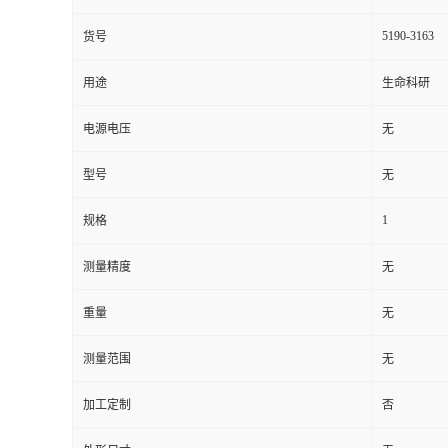
5190-3163
货号
用途
生命科研
电源电压
无
型号
无
1
规格
测量精度
无
重量
无
测量范围
无
加工定制
否