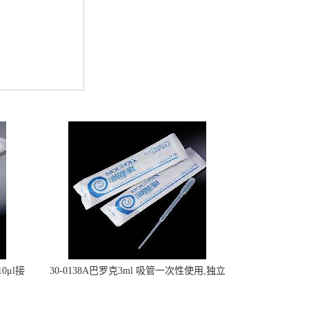
0μl接
30-0138A巴罗克3ml 吸管一次性使用,独立
包装灭菌,长160mm,总容量7.5ml 吸管,刻度
到3ml 巴氏吸管