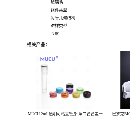
玻璃毛
组件类型
衬管几何结构
进样类型
长度
相关产品：
MUCU 2mL透明可站立管身 螺口管管盖一
巴罗克BI
体 冷冻保存管 5612008
烯 独