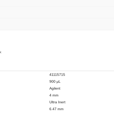
k
41115715
900 μL
Agilent
4 mm
Ultra Inert
6.47 mm