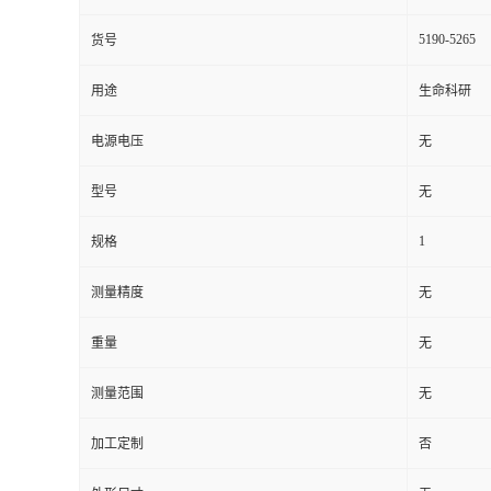
5190-5265
货号
用途
生命科研
电源电压
无
型号
无
1
规格
测量精度
无
重量
无
测量范围
无
加工定制
否