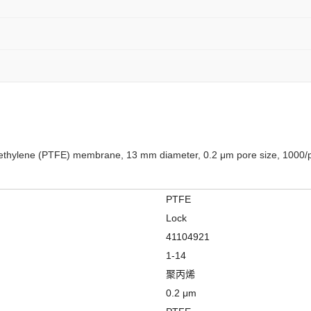
oroethylene (PTFE) membrane, 13 mm diameter, 0.2 μm pore size, 1000/
PTFE
Lock
41104921
1-14
聚丙烯
0.2 μm