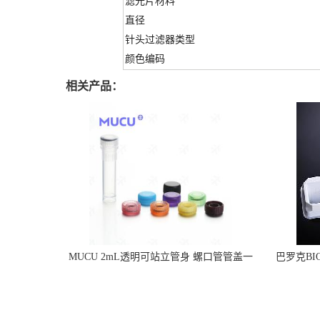
滤光片材料
直径
针头过滤器类型
颜色编码
相关产品：
MUCU 2mL透明可站立管身 螺口管管盖一
巴罗克BI
体 冷冻保存管 5612008
烯 独