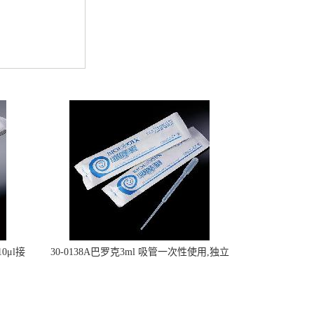
0μl接
30-0138A巴罗克3ml 吸管一次性使用,独立
包装灭菌,长160mm,总容量7.5ml 吸管,刻度
到3ml 巴氏吸管