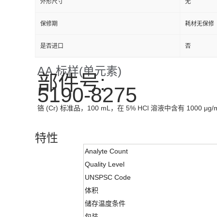
外形尺寸
无
保修期
耗材无保修
是否进口
否
AA 标样(单元素)
部件号:
5190-8275
铬 (Cr) 标准品，100 mL，在 5% HCl 溶液中含有 1000 μg/
特性
Analyte Count
Quality Level
UNSPSC Code
体积
储存温度条件
包装