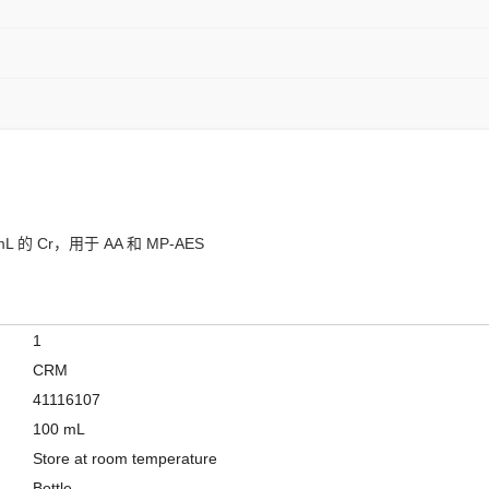
mL 的 Cr，用于 AA 和 MP-AES
1
CRM
41116107
100 mL
Store at room temperature
Bottle