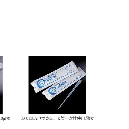
0μl接
30-0138A巴罗克3ml 吸管一次性使用,独立
包装灭菌,长160mm,总容量7.5ml 吸管,刻度