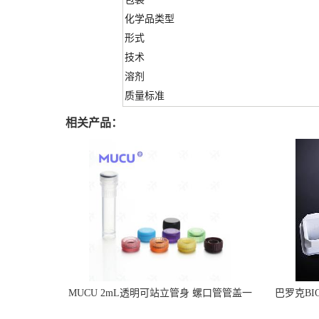
化学品类型
形式
技术
溶剂
质量标准
相关产品：
MUCU 2mL透明可站立管身 螺口管管盖一
巴罗克BI
体 冷冻保存管 5612008
烯 独