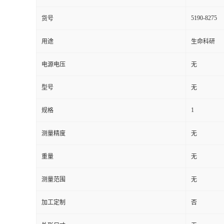
5190-8275
货号
用途
生命科研
电源电压
无
型号
无
1
规格
测量精度
无
重量
无
测量范围
无
加工定制
否