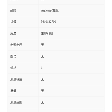
品牌
Agilent安捷伦
5610122700
货号
用途
生命科研
电源电压
无
型号
无
1
规格
测量精度
无
重量
无
测量范围
无