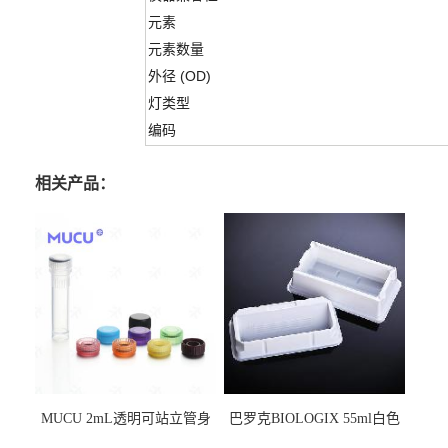
元素
元素数量
外径 (OD)
灯类型
编码
相关产品：
MUCU 2mL透明可站立管身
巴罗克BIOLOGIX 55ml白色
螺口管管盖一体 冷冻保存管
试剂槽,聚苯乙烯 独立包装 伽