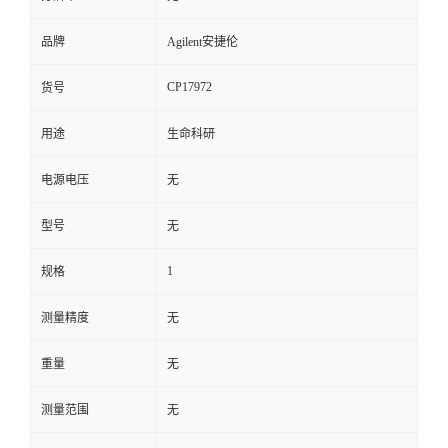
品牌
Agilent安捷伦
CP17972
货号
用途
生命科研
电源电压
无
型号
无
1
规格
测量精度
无
重量
无
测量范围
无