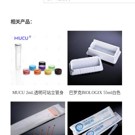
相关产品：
MUCU 2mL透明可站立管身
巴罗克BIOLOGIX 55ml白色
螺口管管盖一体 冷冻保存管
试剂槽,聚苯乙烯 独立包装 伽
5612008
马射线灭菌25-0051