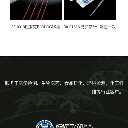
65-0010巴罗克BIOLOGIX橘
30-0138A巴罗克3ml 吸管一次
色灭菌10μl接种环一次性使用
性使用,独立包装灭菌,长
160mm,总容量7.5ml 吸管,刻
度到3ml 巴氏吸管
服务于医学检测、生物医药、食品日化、环境检测、化工纤
维等行业客户。