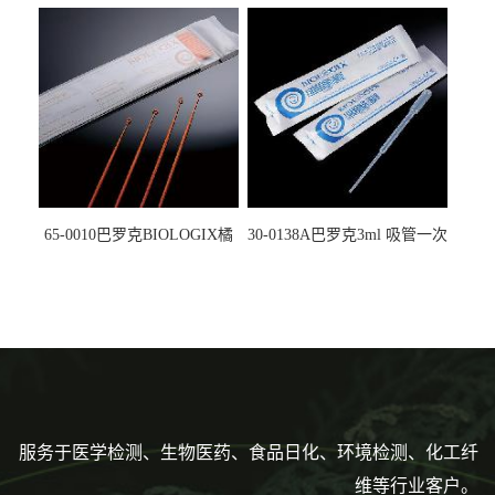
螺口管管盖一体 冷冻保存管
试剂槽,聚苯乙烯 独立包装 伽
5612008
马射线灭菌25-0051
65-0010巴罗克BIOLOGIX橘
30-0138A巴罗克3ml 吸管一次
色灭菌10μl接种环一次性使用
性使用,独立包装灭菌,长
160mm,总容量7.5ml 吸管,刻
度到3ml 巴氏吸管
服务于医学检测、生物医药、食品日化、环境检测、化工纤
维等行业客户。