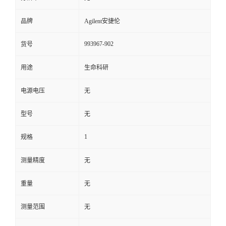
品牌
Agilent安捷伦
993967-902
货号
用途
生命科研
电源电压
无
型号
无
1
规格
测量精度
无
重量
无
测量范围
无