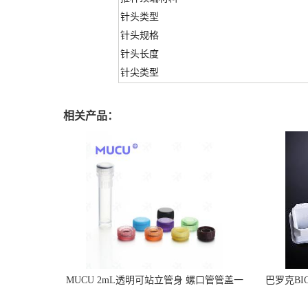
针头类型
针头规格
针头长度
针尖类型
相关产品：
MUCU 2mL透明可站立管身 螺口管管盖一
巴罗克BI
体 冷冻保存管 5612008
烯 独