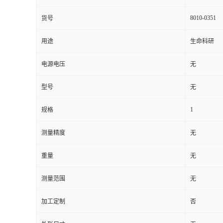
8010-0351
货号
用途
生命科研
电源电压
无
型号
无
1
规格
测量精度
无
重量
无
测量范围
无
加工定制
否