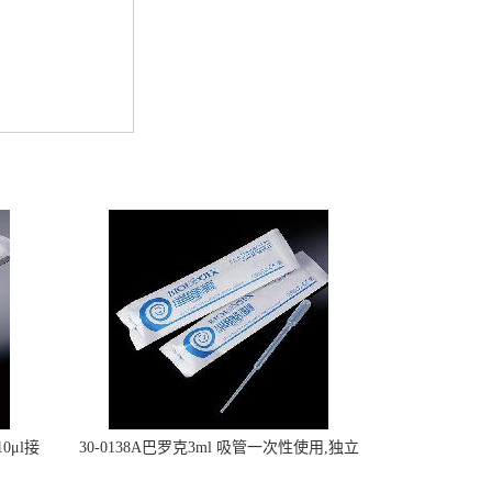
0μl接
30-0138A巴罗克3ml 吸管一次性使用,独立
包装灭菌,长160mm,总容量7.5ml 吸管,刻度