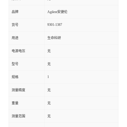
品牌
Agilent安捷伦
9301-1387
货号
用途
生命科研
电源电压
无
型号
无
1
规格
测量精度
无
重量
无
测量范围
无