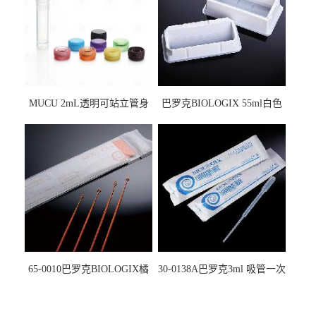
MUCU 2mL透明可站立管身
巴罗克BIOLOGIX 55ml白色
螺口管管盖一体 冷冻保存管
试剂槽,聚苯乙烯 独立包装 伽
5612008
马射线灭菌25-0051
65-0010巴罗克BIOLOGIX橘
30-0138A巴罗克3ml 吸管一次
色灭菌10μl接种环一次性使用
性使用,独立包装灭菌,长
160mm,总容量7.5ml 吸管,刻