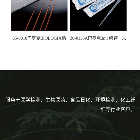
65-0010巴罗克BIOLOGIX橘
30-0138A巴罗克3ml 吸管一次
色灭菌10μl接种环一次性使用
性使用,独立包装灭菌,长
160mm,总容量7.5ml 吸管,刻
度到3ml 巴氏吸管
服务于医学检测、生物医药、食品日化、环境检测、化工纤
维等行业客户。