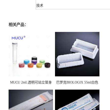
技术
相关产品：
MUCU 2mL透明可站立管身
巴罗克BIOLOGIX 55ml白色
螺口管管盖一体 冷冻保存管
试剂槽,聚苯乙烯 独立包装 伽
5612008
马射线灭菌25-0051