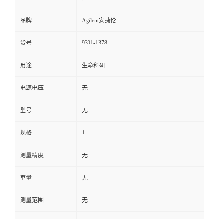
品牌
Agilent安捷伦
9301-1378
货号
用途
生命科研
电源电压
无
型号
无
1
规格
测量精度
无
重量
无
测量范围
无