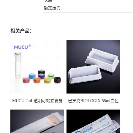
额定压力
相关产品：
MUCU 2mL透明可站立管身
巴罗克BIOLOGIX 55ml白色
螺口管管盖一体 冷冻保存管
试剂槽,聚苯乙烯 独立包装 伽
5612008
马射线灭菌25-0051