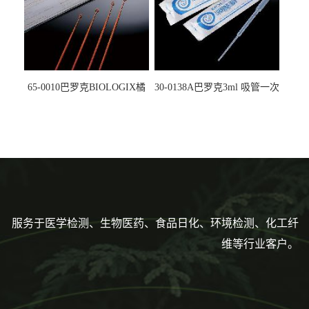
65-0010巴罗克BIOLOGIX橘
30-0138A巴罗克3ml 吸管一次
色灭菌10μl接种环一次性使用
性使用,独立包装灭菌,长
160mm,总容量7.5ml 吸管,刻
度到3ml 巴氏吸管
服务于医学检测、生物医药、食品日化、环境检测、化工纤
维等行业客户。