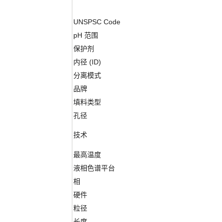
UNSPSC Code
pH 范围
保护剂
内径 (ID)
分离模式
品牌
填料类型
孔径
技术
最高温度
液相色谱平台
相
硬件
粒径
长度