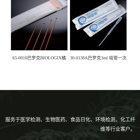
5612008
马射线灭菌25-0051
65-0010巴罗克BIOLOGIX橘
30-0138A巴罗克3ml 吸管一次
色灭菌10μl接种环一次性使用
性使用,独立包装灭菌,长
160mm,总容量7.5ml 吸管,刻
度到3ml 巴氏吸管
服务于医学检测、生物医药、食品日化、环境检测、化工纤
维等行业客户。