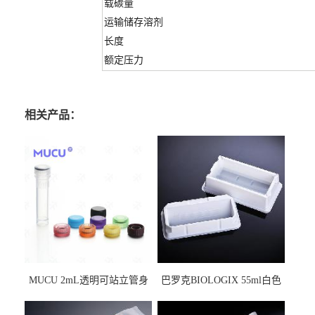
载碳量
运输储存溶剂
长度
额定压力
相关产品：
MUCU 2mL透明可站立管身
巴罗克BIOLOGIX 55ml白色
螺口管管盖一体 冷冻保存管
试剂槽,聚苯乙烯 独立包装 伽