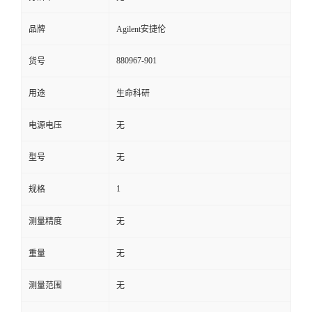
品牌
Agilent安捷伦
880967-901
货号
用途
生命科研
电源电压
无
型号
无
1
规格
测量精度
无
重量
无
测量范围
无