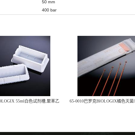
50 mm
400 bar
OLOGIX 55ml白色试剂槽,聚苯乙
65-0010巴罗克BIOLOGIX橘色灭菌1
立包装 伽马射线灭菌25-0051
种环一次性使用