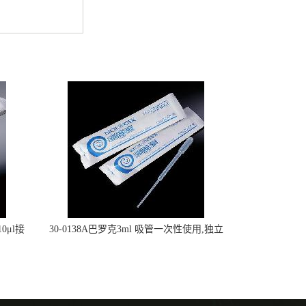
0μl接
30-0138A巴罗克3ml 吸管一次性使用,独立
包装灭菌,长160mm,总容量7.5ml 吸管,刻度
到3ml 巴氏吸管