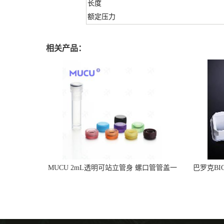
长度
额定压力
相关产品：
MUCU 2mL透明可站立管身 螺口管管盖一
巴罗克BI
体 冷冻保存管 5612008
烯 独