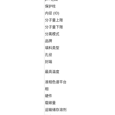
保护柱
内径 (ID)
分子量上限
分子量下限
分离模式
品牌
填料类型
孔径
封端
最高温度
液相色谱平台
相
硬件
载碳量
运输储存溶剂