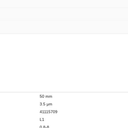
50 mm
3.5 μm
41115709
L1
0.8-8