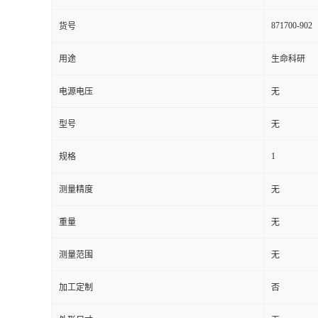
871700-902
货号
用途
生命科研
电源电压
无
型号
无
1
规格
测量精度
无
重量
无
测量范围
无
加工定制
否