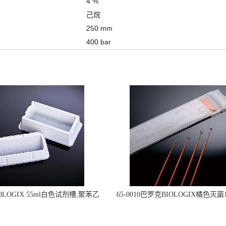
4 %
己烷
250 mm
400 bar
OLOGIX 55ml白色试剂槽,聚苯乙
65-0010巴罗克BIOLOGIX橘色灭菌1
立包装 伽马射线灭菌25-0051
种环一次性使用