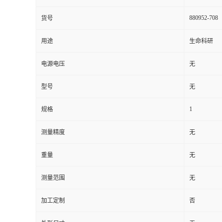
880952-708
货号
用途
生命科研
电源电压
无
型号
无
1
规格
测量精度
无
重量
无
测量范围
无
加工定制
否