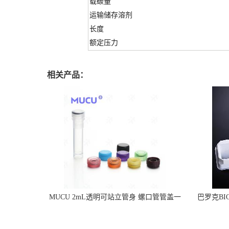
载碳量
运输储存溶剂
长度
额定压力
相关产品：
MUCU 2mL透明可站立管身 螺口管管盖一
巴罗克BI
体 冷冻保存管 5612008
烯 独