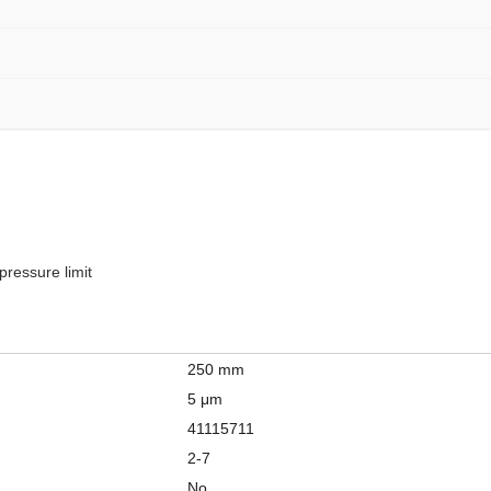
ressure limit
250 mm
5 μm
41115711
2-7
No