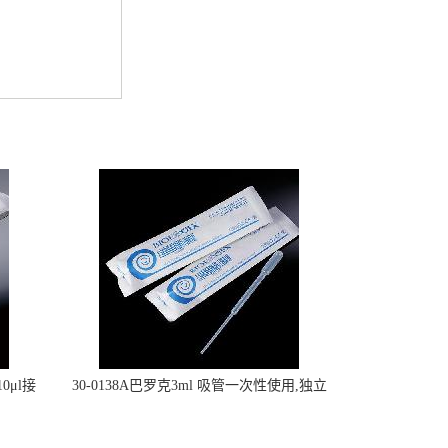
0μl接
30-0138A巴罗克3ml 吸管一次性使用,独立
包装灭菌,长160mm,总容量7.5ml 吸管,刻度
到3ml 巴氏吸管