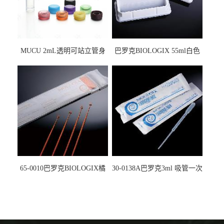
MUCU 2mL透明可站立管身
巴罗克BIOLOGIX 55ml白色
螺口管管盖一体 冷冻保存管
试剂槽,聚苯乙烯 独立包装 伽
5612008
马射线灭菌25-0051
65-0010巴罗克BIOLOGIX橘
30-0138A巴罗克3ml 吸管一次
色灭菌10μl接种环一次性使用
性使用,独立包装灭菌,长
160mm,总容量7.5ml 吸管,刻
度到3ml 巴氏吸管