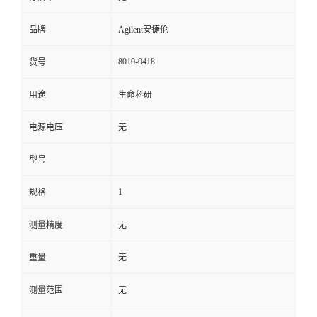
品牌
Agilent安捷伦
8010-0418
货号
用途
生命科研
电源电压
无
型号
1
规格
测量精度
无
重量
无
测量范围
无