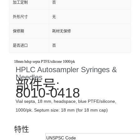
加工定制
否
外形尺寸
无
保修期
耗材无保修
是否进口
否
18mm hdsp septa PTFE/silicone 1000/pk
HPLC Autosampler Syringes &
Needles
部件号:
8010-0418
Vial septa, 18 mm, headspace, blue PTFE/silicone,
1000/pk. Septum size: 18 mm (for 18 mm cap)
特性
UNSPSC Code