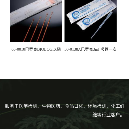
65-0010巴罗克BIOLOGIX橘
30-0138A巴罗克3ml 吸管一次
色灭菌10μl接种环一次性使用
性使用,独立包装灭菌,长
160mm,总容量7.5ml 吸管,刻
度到3ml 巴氏吸管
服务于医学检测、生物医药、食品日化、环境检测、化工纤
维等行业客户。