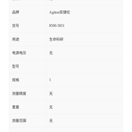
品牌
Agilent安捷伦
8500-5851
货号
用途
生命科研
电源电压
无
型号
1
规格
测量精度
无
重量
无
测量范围
无