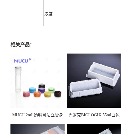
浓度
相关产品：
MUCU 2mL透明可站立管身
巴罗克BIOLOGIX 55ml白色
螺口管管盖一体 冷冻保存管
试剂槽,聚苯乙烯 独立包装 伽
5612008
马射线灭菌25-0051