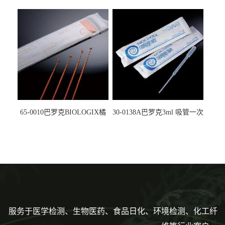
螺口管管盖一体 冷冻保存管
试剂槽,聚苯乙烯 独立包装 伽
5612008
马射线灭菌25-0051
65-0010巴罗克BIOLOGIX橘
30-0138A巴罗克3ml 吸管一次
色灭菌10μl接种环一次性使用
性使用,独立包装灭菌,长
160mm,总容量7.5ml 吸管,刻
度到3ml 巴氏吸管
服务于医学检测、生物医药、食品日化、环境检测、化工纤