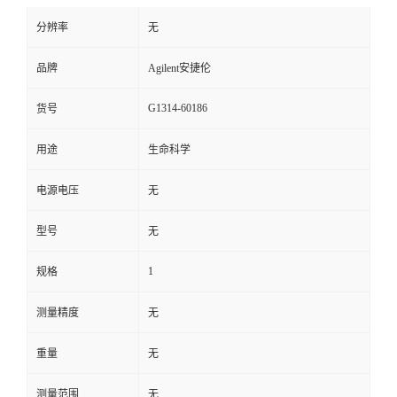
分辨率
无
品牌
Agilent安捷伦
G1314-60186
货号
用途
生命科学
电源电压
无
型号
无
1
规格
测量精度
无
重量
无
测量范围
无