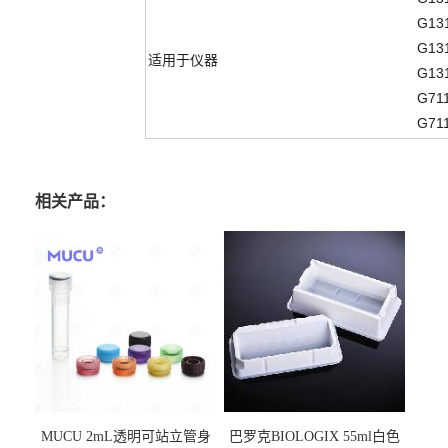
G13
G13
适用于仪器
G13
G71
G71
相关产品：
MUCU 2mL透明可站立管身
巴罗克BIOLOGIX 55ml白色