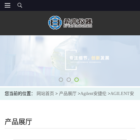
您当前的位置：
网站首页
>
产品展厅
>
Agilent安捷伦
>
AGILENT安
捷伦G1314-60186标准流通池,10 mm,14 μL,用于可变波长检测器,带
RFID 标签. 用于 G1314B/C/E/F 和 G7114A/B
产品展厅