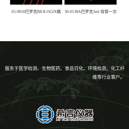
65-0010巴罗克BIOLOGIX橘
30-0138A巴罗克3ml 吸管一次
色灭菌10μl接种环一次性使用
性使用,独立包装灭菌,长
160mm,总容量7.5ml 吸管,刻
度到3ml 巴氏吸管
服务于医学检测、生物医药、食品日化、环境检测、化工纤
维等行业客户。