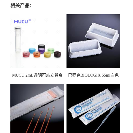
相关产品：
MUCU 2mL透明可站立管身
巴罗克BIOLOGIX 55ml白色
螺口管管盖一体 冷冻保存管
试剂槽,聚苯乙烯 独立包装 伽
5612008
马射线灭菌25-0051