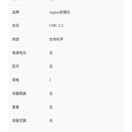
品牌
Agilent安捷伦
UMC-5-2
货号
用途
生命科学
电源电压
无
型号
无
1
规格
测量精度
无
重量
无
测量范围
无