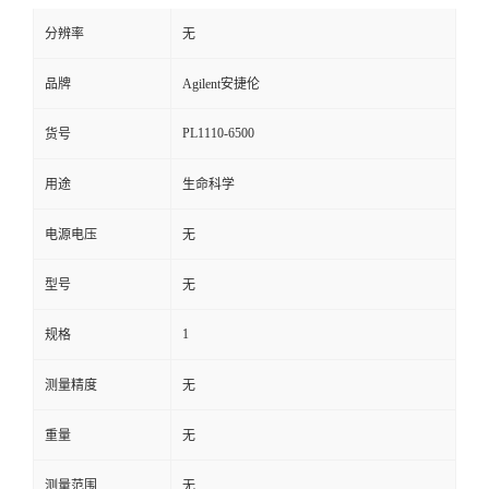
分辨率
无
品牌
Agilent安捷伦
PL1110-6500
货号
用途
生命科学
电源电压
无
型号
无
1
规格
测量精度
无
重量
无
测量范围
无