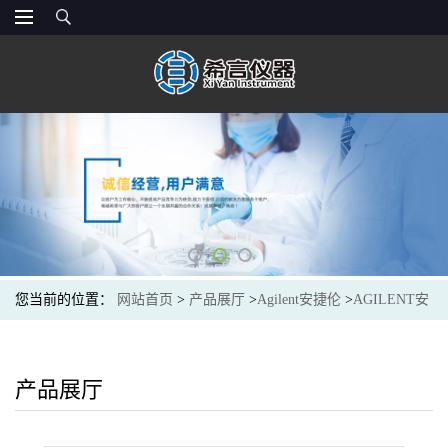
您当前的位置：
网站首页
>
产品展厅
>
Agilent安捷伦
>
AGILENT安
捷伦PL1110-6500PLgel 单一孔径色谱柱在有机溶剂中的摩尔质量范
围内提供高分离度。PLgel 5um MIXED-C 300 x 7.5 mm
产品展厅