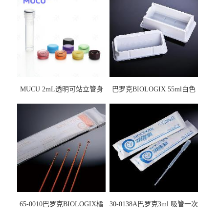
MUCU 2mL透明可站立管身
巴罗克BIOLOGIX 55ml白色
螺口管管盖一体 冷冻保存管
试剂槽,聚苯乙烯 独立包装 伽
5612008
马射线灭菌25-0051
65-0010巴罗克BIOLOGIX橘
30-0138A巴罗克3ml 吸管一次
色灭菌10μl接种环一次性使用
性使用,独立包装灭菌,长