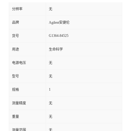
分辨率
无
品牌
Agilent安捷伦
G1364-84525
货号
用途
生命科学
电源电压
无
型号
无
1
规格
测量精度
无
重量
无
测量范围
无