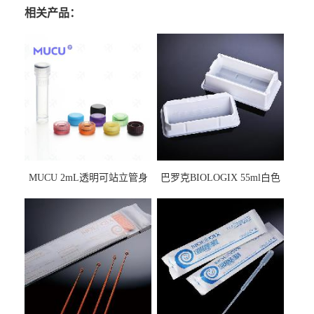
相关产品：
MUCU 2mL透明可站立管身
巴罗克BIOLOGIX 55ml白色
螺口管管盖一体 冷冻保存管
试剂槽,聚苯乙烯 独立包装 伽
5612008
马射线灭菌25-0051