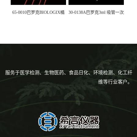
65-0010巴罗克BIOLOGIX橘
30-0138A巴罗克3ml 吸管一次
色灭菌10μl接种环一次性使用
性使用,独立包装灭菌,长
160mm,总容量7.5ml 吸管,刻
度到3ml 巴氏吸管
服务于医学检测、生物医药、食品日化、环境检测、化工纤
维等行业客户。