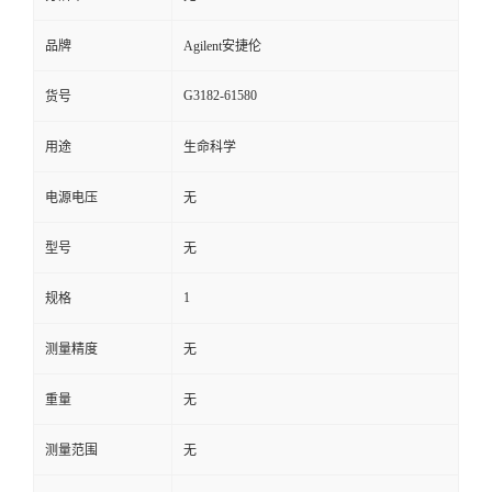
品牌
Agilent安捷伦
G3182-61580
货号
用途
生命科学
电源电压
无
型号
无
1
规格
测量精度
无
重量
无
测量范围
无