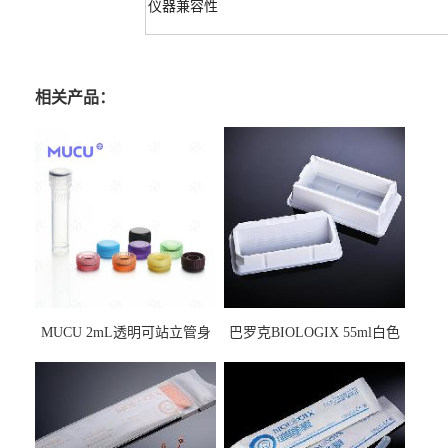
仪器兼容性
相关产品：
MUCU 2mL透明可站立管身
巴罗克BIOLOGIX 55ml白色
螺口管管盖一体 冷冻保存管
试剂槽,聚苯乙烯 独立包装 伽
5612008
马射线灭菌25-0051