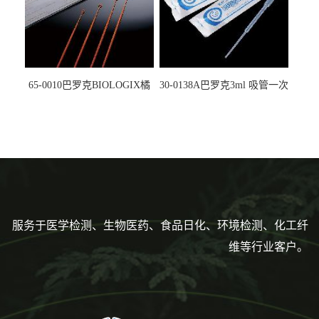
65-0010巴罗克BIOLOGIX橘
30-0138A巴罗克3ml 吸管一次
色灭菌10μl接种环一次性使用
性使用,独立包装灭菌,长
160mm,总容量7.5ml 吸管,刻
度到3ml 巴氏吸管
服务于医学检测、生物医药、食品日化、环境检测、化工纤
维等行业客户。