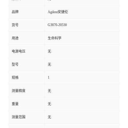
品牌
Agilent安捷伦
G3870-20530
货号
用途
生命科学
电源电压
无
型号
无
1
规格
测量精度
无
重量
无
测量范围
无