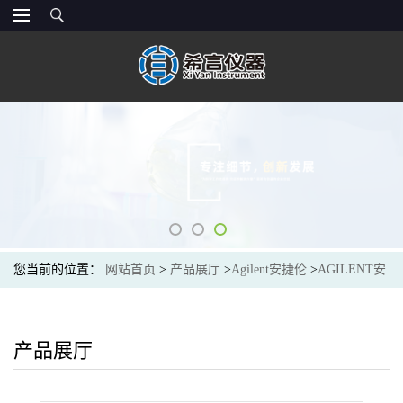
您当前的位置：
网站首页
>
产品展厅
>
Agilent安捷伦
>
AGILENT安
捷伦G4513-80243ALS 进样针,蓝色系列,100 μL,固定式针头,23-26/42/
锥形针尖
产品展厅