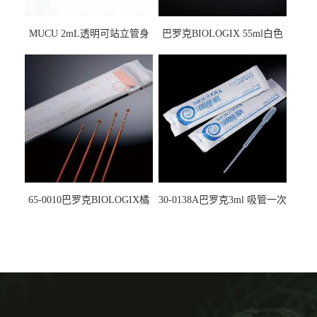
MUCU 2mL透明可站立管身
巴罗克BIOLOGIX 55ml白色
螺口管管盖一体 冷冻保存管
试剂槽,聚苯乙烯 独立包装 伽
5612008
马射线灭菌25-0051
65-0010巴罗克BIOLOGIX橘
30-0138A巴罗克3ml 吸管一次
色灭菌10μl接种环一次性使用
性使用,独立包装灭菌,长
160mm,总容量7.5ml 吸管,刻
度到3ml 巴氏吸管