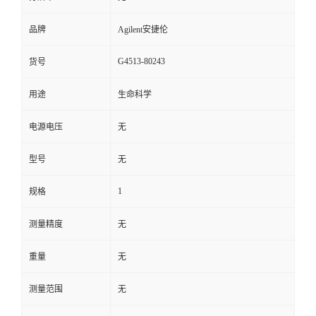
品牌
Agilent安捷伦
G4513-80243
货号
用途
生命科学
电源电压
无
型号
无
1
规格
测量精度
无
重量
无
测量范围
无