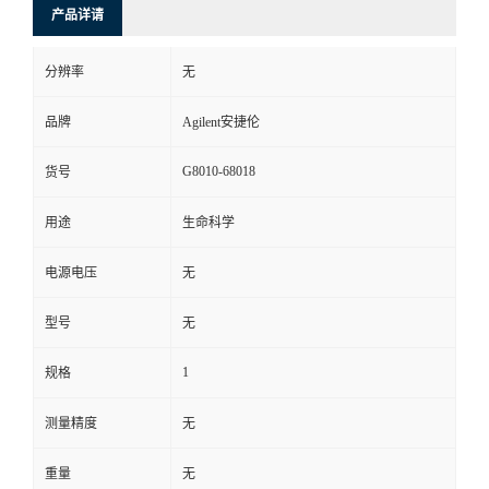
产品详请
分辨率
无
品牌
Agilent安捷伦
G8010-68018
货号
用途
生命科学
电源电压
无
型号
无
1
规格
测量精度
无
重量
无