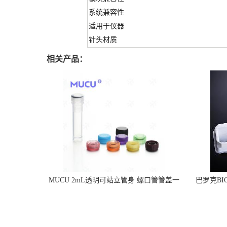
系统兼容性
适用于仪器
针头材质
相关产品：
MUCU 2mL透明可站立管身 螺口管管盖一
巴罗克BI
体 冷冻保存管 5612008
烯 独