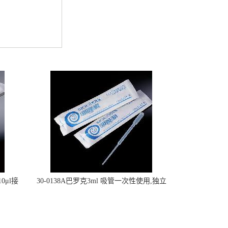
0μl接
30-0138A巴罗克3ml 吸管一次性使用,独立
包装灭菌,长160mm,总容量7.5ml 吸管,刻度
到3ml 巴氏吸管