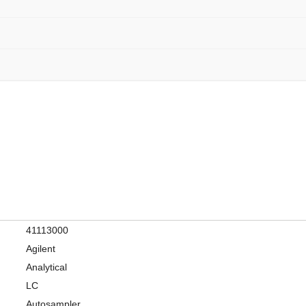
41113000
Agilent
Analytical
LC
Autosampler