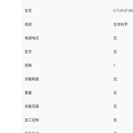
G7129-8720
货号
用途
生命科学
电源电压
无
型号
无
1
规格
测量精度
无
重量
无
测量范围
无
加工定制
否