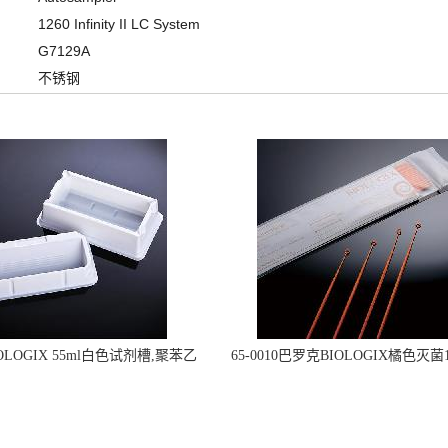
1260 Infinity II LC System
G7129A
不锈钢
OLOGIX 55ml白色试剂槽,聚苯乙
65-0010巴罗克BIOLOGIX橘色灭菌1
立包装 伽马射线灭菌25-0051
种环一次性使用